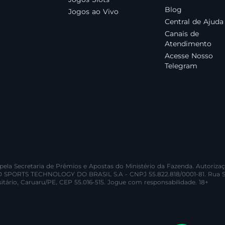
Blog
Jogos ao Vivo
Central de Ajuda
Canais de
Atendimento
Acesse Nosso
Telegram
 pela Secretaria de Prêmios e Apostas do Ministério da Fazenda. Autorizaç
D SPORTS TECHNOLOGY DO BRASIL S.A - CNPJ 55.822.818/0001-81. Rua 
sitário, Caruaru/PE, CEP 55.016-515. Jogue com responsabilidade. 18+