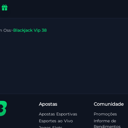
on Oss
>
Blackjack Vip 38
Apostas
Comunidade
Apostas Esportivas
Promoções
Esportes ao Vivo
Informe de
Rendimentos
Jogos Slots