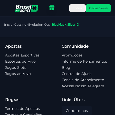
Entrar
Cadastre-se
Início
>
Cassino
>
Evolution Oss
>
Blackjack Silver D
Apostas
Comunidade
Apostas Esportivas
Promoções
Esportes ao Vivo
Informe de Rendimentos
Jogos Slots
Blog
Jogos ao Vivo
Central de Ajuda
Canais de Atendimento
Acesse Nosso Telegram
Regras
Links Úteis
Termos de Apostas
Contate-nos
Termos e Condições