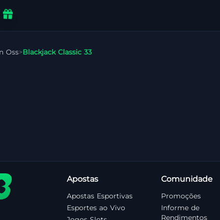
on Oss
>
Blackjack Classic 33
Apostas
Comunidade
Apostas Esportivas
Promoções
Esportes ao Vivo
Informe de
Rendimentos
Jogos Slots