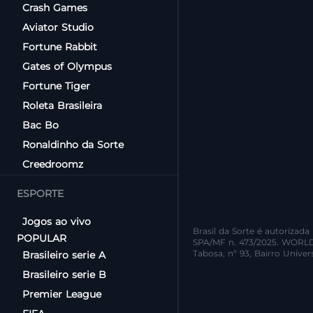
Crash Games
Aviator Studio
Fortune Rabbit
Gates of Olympus
Fortune Tiger
Roleta Brasileira
Bac Bo
Ronaldinho da Sorte
Creedroomz
ESPORTE
Jogos ao vivo
Brasil da Sorte é autorizada
POPULAR
SPA/MF n. 473/2025. WORL
Tabosa, nº 93, Bairro Univer
Brasileiro serie A
Brasileiro serie B
Premier League