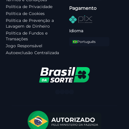
Política de Privacidade
Pagamento
Política de Cookies
Política de Prevenção a
Lavagem de Dinheiro
Idioma
Política de Fundos e
Transações
Português
Jogo Responsável
Autoexclusão Centralizada