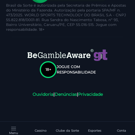
Brasil da Sorte é autorizada pela Secretaria de Prêmios e Apostas
do Ministério da Fazenda. Autorização pela portaria SPA/MF n.
473/2025. WORLD SPORTS TECHNOLOGY DO BRASIL S.A - CNPJ
55.822.818/0001-81. Rua Sandra do Nascimento Tabosa, nº 93,
Bairro Universitário, Caruaru/PE, CEP 55.016-515. Jogue com
responsabilidade. 18+
JOGUE COM
18+
RESPONSABILIDADE
Ouvidoria
|
Denúncias
|
Privacidade
Cassino
Clube da Sorte
Esportes
Conta
Menu