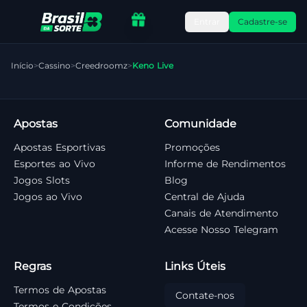
Entrar
Cadastre-se
Início
>
Cassino
>
Creedroomz
>
Keno Live
Apostas
Comunidade
Apostas Esportivas
Promoções
Esportes ao Vivo
Informe de Rendimentos
Jogos Slots
Blog
Jogos ao Vivo
Central de Ajuda
Canais de Atendimento
Acesse Nosso Telegram
Regras
Links Úteis
Termos de Apostas
Contate-nos
Termos e Condições