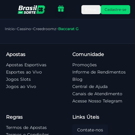
Entrar
Cadastre-se
Início
>
Cassino
>
Creedroomz
>
Baccarat G
Apostas
Comunidade
Apostas Esportivas
Promoções
Esportes ao Vivo
Informe de Rendimentos
Jogos Slots
Blog
Jogos ao Vivo
Central de Ajuda
Canais de Atendimento
Acesse Nosso Telegram
Regras
Links Úteis
Termos de Apostas
Contate-nos
Termos e Condições