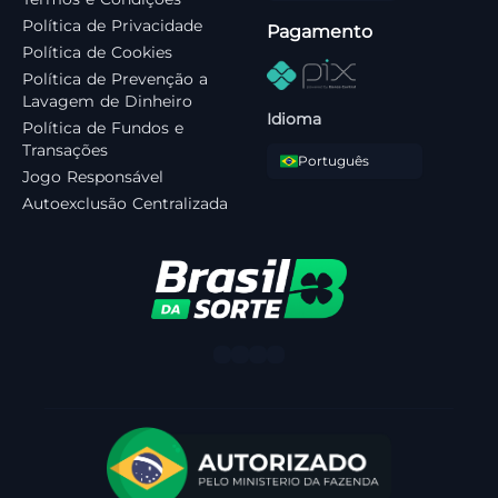
Política de Privacidade
Pagamento
Política de Cookies
Política de Prevenção a
Lavagem de Dinheiro
Idioma
Política de Fundos e
Transações
Português
Jogo Responsável
Autoexclusão Centralizada