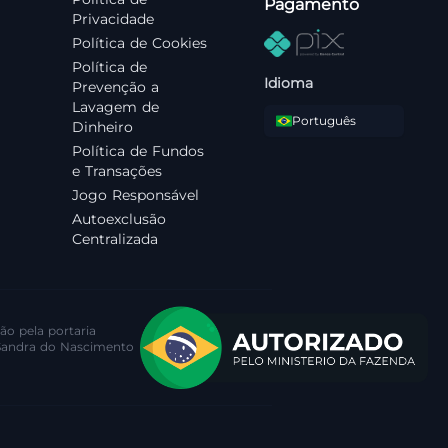
Pagamento
Privacidade
Política de Cookies
Política de
Idioma
Prevenção a
Lavagem de
Português
Dinheiro
Política de Fundos
e Transações
Jogo Responsável
Autoexclusão
Centralizada
ão pela portaria
Sandra do Nascimento