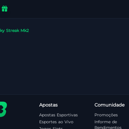
ky Streak Mk2
Apostas
Comunidade
Apostas Esportivas
Promoções
Esportes ao Vivo
Informe de
Rendimentos
Jogos Slots