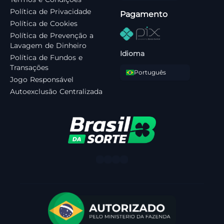
Política de Privacidade
Pagamento
Política de Cookies
Política de Prevenção a
Lavagem de Dinheiro
Idioma
Política de Fundos e
Transações
Português
Jogo Responsável
Autoexclusão Centralizada