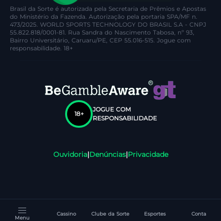
Brasil da Sorte é autorizada pela Secretaria de Prêmios e Apostas
do Ministério da Fazenda. Autorização pela portaria SPA/MF n.
473/2025. WORLD SPORTS TECHNOLOGY DO BRASIL S.A - CNPJ
55.822.818/0001-81. Rua Sandra do Nascimento Tabosa, nº 93,
Bairro Universitário, Caruaru/PE, CEP 55.016-515. Jogue com
responsabilidade. 18+
JOGUE COM
18+
RESPONSABILIDADE
Ouvidoria
|
Denúncias
|
Privacidade
Cassino
Clube da Sorte
Esportes
Conta
Menu