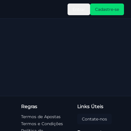
Entrar
Cadastre-se
Regras
Links Úteis
Termos de Apostas
Contate-nos
Termos e Condições
Política de