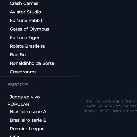
Crash Games
Aviator Studio
Fortune Rabbit
Gates of Olympus
Fortune Tiger
Roleta Brasileira
Bac Bo
Ronaldinho da Sorte
Creedroomz
ESPORTE
Jogos ao vivo
Brasil da Sorte é autorizada
POPULAR
SPA/MF n. 473/2025. WORL
Tabosa, nº 93, Bairro Univer
Brasileiro serie A
Brasileiro serie B
Premier League