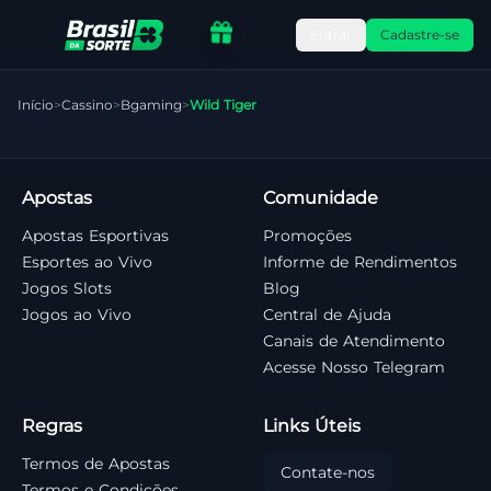
Entrar
Cadastre-se
Início
>
Cassino
>
Bgaming
>
Wild Tiger
Apostas
Comunidade
Apostas Esportivas
Promoções
Esportes ao Vivo
Informe de Rendimentos
Jogos Slots
Blog
Jogos ao Vivo
Central de Ajuda
Canais de Atendimento
Acesse Nosso Telegram
Regras
Links Úteis
Termos de Apostas
Contate-nos
Termos e Condições