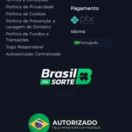
Política de Privacidade
Pagamento
Política de Cookies
Política de Prevenção a
Lavagem de Dinheiro
Idioma
Política de Fundos e
Transações
Português
Jogo Responsável
Autoexclusão Centralizada