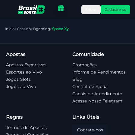
Entrar
Cadastre-se
Início
>
Cassino
>
Bgaming
>
Space Xy
Apostas
Comunidade
Apostas Esportivas
Promoções
Esportes ao Vivo
Informe de Rendimentos
Jogos Slots
Blog
Jogos ao Vivo
Central de Ajuda
Canais de Atendimento
Acesse Nosso Telegram
Regras
Links Úteis
Termos de Apostas
Contate-nos
Termos e Condições