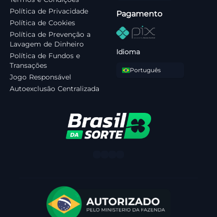
Política de Privacidade
Pagamento
Política de Cookies
Política de Prevenção a
Lavagem de Dinheiro
Idioma
Política de Fundos e
Transações
Português
Jogo Responsável
Autoexclusão Centralizada