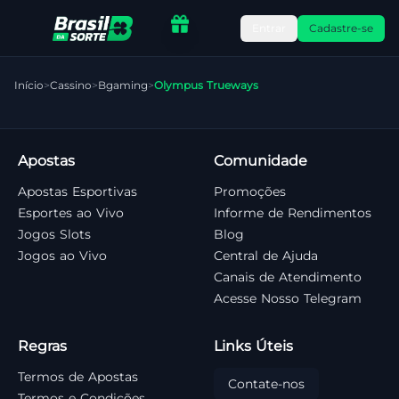
Entrar
Cadastre-se
Início
>
Cassino
>
Bgaming
>
Olympus Trueways
Apostas
Comunidade
Apostas Esportivas
Promoções
Esportes ao Vivo
Informe de Rendimentos
Jogos Slots
Blog
Jogos ao Vivo
Central de Ajuda
Canais de Atendimento
Acesse Nosso Telegram
Regras
Links Úteis
Termos de Apostas
Contate-nos
Termos e Condições