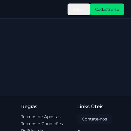
Entrar
Cadastre-se
Regras
Links Úteis
Termos de Apostas
Contate-nos
Termos e Condições
Política de