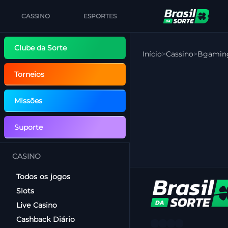
CASSINO
ESPORTES
Clube da Sorte
Início
>
Cassino
>
Bgamin
Torneios
Missões
Suporte
CASINO
Todos os jogos
Slots
Live Casino
Cashback Diário