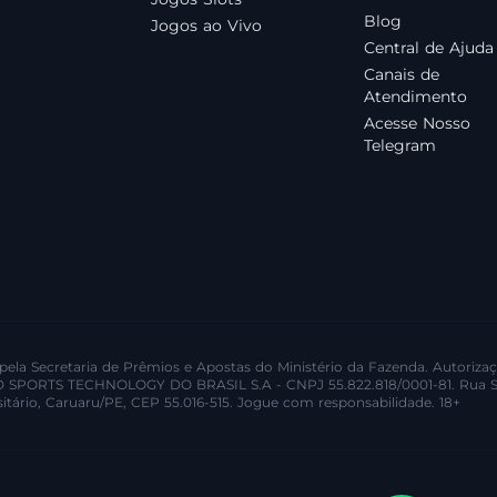
Blog
Jogos ao Vivo
Central de Ajuda
Canais de
Atendimento
Acesse Nosso
Telegram
 pela Secretaria de Prêmios e Apostas do Ministério da Fazenda. Autorizaç
D SPORTS TECHNOLOGY DO BRASIL S.A - CNPJ 55.822.818/0001-81. Rua 
sitário, Caruaru/PE, CEP 55.016-515. Jogue com responsabilidade. 18+