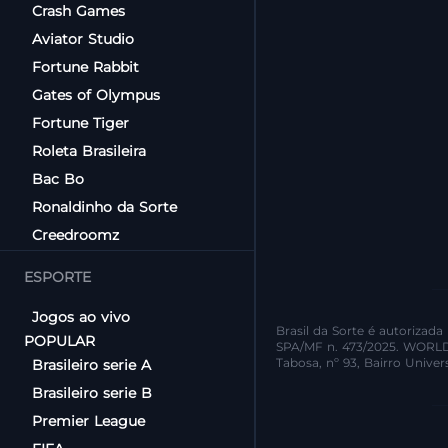
Crash Games
Aviator Studio
Fortune Rabbit
Gates of Olympus
Fortune Tiger
Roleta Brasileira
Bac Bo
Ronaldinho da Sorte
Creedroomz
ESPORTE
Jogos ao vivo
Brasil da Sorte é autorizada
POPULAR
SPA/MF n. 473/2025. WORL
Tabosa, nº 93, Bairro Univer
Brasileiro serie A
Brasileiro serie B
Premier League