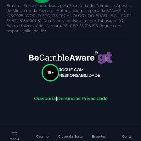
Brasil da Sorte é autorizada pela Secretaria de Prêmios e Apostas
do Ministério da Fazenda. Autorização pela portaria SPA/MF n.
473/2025. WORLD SPORTS TECHNOLOGY DO BRASIL S.A - CNPJ
55.822.818/0001-81. Rua Sandra do Nascimento Tabosa, nº 93,
Bairro Universitário, Caruaru/PE, CEP 55.016-515. Jogue com
responsabilidade. 18+
JOGUE COM
18+
RESPONSABILIDADE
Ouvidoria
|
Denúncias
|
Privacidade
Cassino
Clube da Sorte
Esportes
Conta
Menu