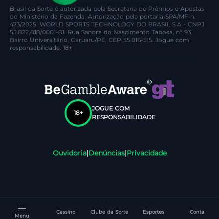
Brasil da Sorte é autorizada pela Secretaria de Prêmios e Apostas
do Ministério da Fazenda. Autorização pela portaria SPA/MF n.
473/2025. WORLD SPORTS TECHNOLOGY DO BRASIL S.A - CNPJ
55.822.818/0001-81. Rua Sandra do Nascimento Tabosa, nº 93,
Bairro Universitário, Caruaru/PE, CEP 55.016-515. Jogue com
responsabilidade. 18+
JOGUE COM
18+
RESPONSABILIDADE
Ouvidoria
|
Denúncias
|
Privacidade
Cassino
Clube da Sorte
Esportes
Conta
Menu