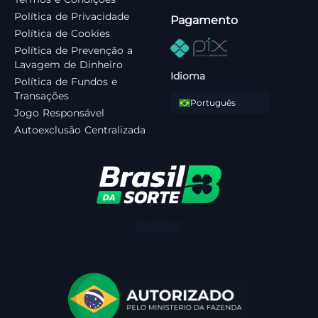
Política de Privacidade
Pagamento
Política de Cookies
Política de Prevenção a
Lavagem de Dinheiro
Idioma
Política de Fundos e
Transações
Português
Jogo Responsável
Autoexclusão Centralizada