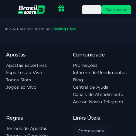
Entrar
Cadastre-se
Início
>
Cassino
>
Bgaming
>
Fishing Club
Apostas
Comunidade
Apostas Esportivas
Promoções
Esportes ao Vivo
Informe de Rendimentos
Jogos Slots
Blog
Jogos ao Vivo
Central de Ajuda
Canais de Atendimento
Acesse Nosso Telegram
Regras
Links Úteis
Termos de Apostas
Contate-nos
Termos e Condições