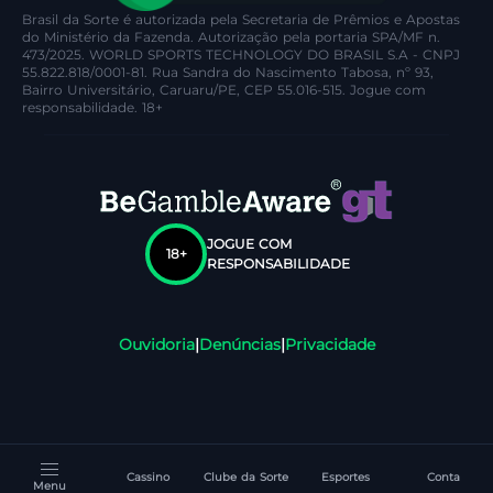
Brasil da Sorte é autorizada pela Secretaria de Prêmios e Apostas
do Ministério da Fazenda. Autorização pela portaria SPA/MF n.
473/2025. WORLD SPORTS TECHNOLOGY DO BRASIL S.A - CNPJ
55.822.818/0001-81. Rua Sandra do Nascimento Tabosa, nº 93,
Bairro Universitário, Caruaru/PE, CEP 55.016-515. Jogue com
responsabilidade. 18+
JOGUE COM
18+
RESPONSABILIDADE
Ouvidoria
|
Denúncias
|
Privacidade
Cassino
Clube da Sorte
Esportes
Conta
Menu