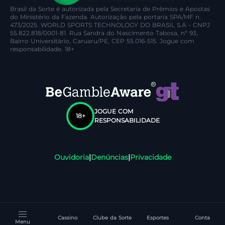
Brasil da Sorte é autorizada pela Secretaria de Prêmios e Apostas
do Ministério da Fazenda. Autorização pela portaria SPA/MF n.
473/2025. WORLD SPORTS TECHNOLOGY DO BRASIL S.A - CNPJ
55.822.818/0001-81. Rua Sandra do Nascimento Tabosa, nº 93,
Bairro Universitário, Caruaru/PE, CEP 55.016-515. Jogue com
responsabilidade. 18+
JOGUE COM
18+
RESPONSABILIDADE
Ouvidoria
|
Denúncias
|
Privacidade
Cassino
Clube da Sorte
Esportes
Conta
Menu