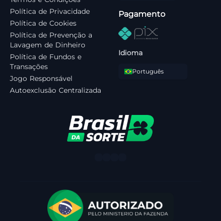
Política de Privacidade
Pagamento
Política de Cookies
Política de Prevenção a
Lavagem de Dinheiro
Idioma
Política de Fundos e
Transações
Português
Jogo Responsável
Autoexclusão Centralizada