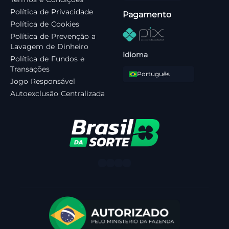
Política de Privacidade
Pagamento
Política de Cookies
Política de Prevenção a
Lavagem de Dinheiro
Idioma
Política de Fundos e
Transações
Português
Jogo Responsável
Autoexclusão Centralizada