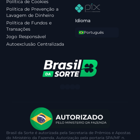
Política de Cookies
Política de Prevenção a
Lavagem de Dinheiro
Idioma
Política de Fundos e
Transações
Português
Jogo Responsável
Autoexclusão Centralizada
Brasil da Sorte é autorizada pela Secretaria de Prêmios e Apostas
do Ministério da Fazenda. Autorização pela portaria SPA/MF n.