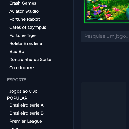
Crash Games
Aviator Studio
Fortune Rabbit
Gates of Olympus
Fortune Tiger
Roleta Brasileira
Bac Bo
Ronaldinho da Sorte
Creedroomz
ESPORTE
Jogos ao vivo
POPULAR
Brasileiro serie A
Brasileiro serie B
Premier League