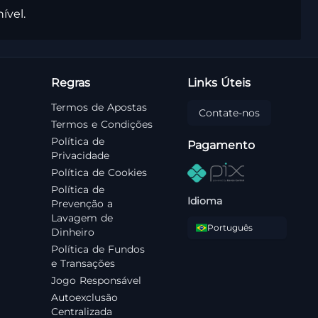
ível.
Regras
Links Úteis
Termos de Apostas
Contate-nos
Termos e Condições
Política de
Pagamento
Privacidade
Política de Cookies
Política de
Idioma
Prevenção a
Lavagem de
Português
Dinheiro
Política de Fundos
e Transações
Jogo Responsável
Autoexclusão
Centralizada