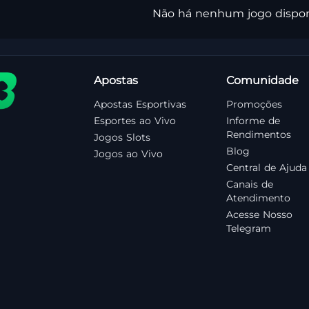
Não há nenhum jogo dispon
Apostas
Comunidade
Apostas Esportivas
Promoções
Esportes ao Vivo
Informe de
Rendimentos
Jogos Slots
Blog
Jogos ao Vivo
Central de Ajuda
Canais de
Atendimento
Acesse Nosso
Telegram